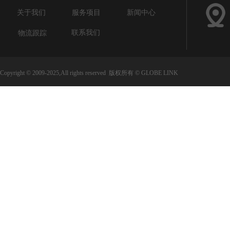
关于我们
服务项目
新闻中心
联系我们
物流跟踪
Copyright © 2009-2025,All rights reserved 版权所有 © GLOBE LINK