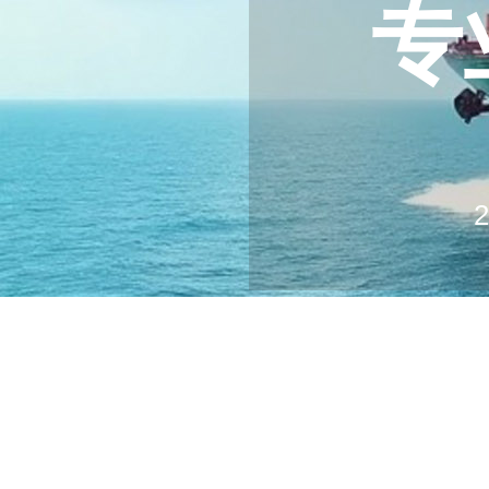
专
20
2
Log
Ex