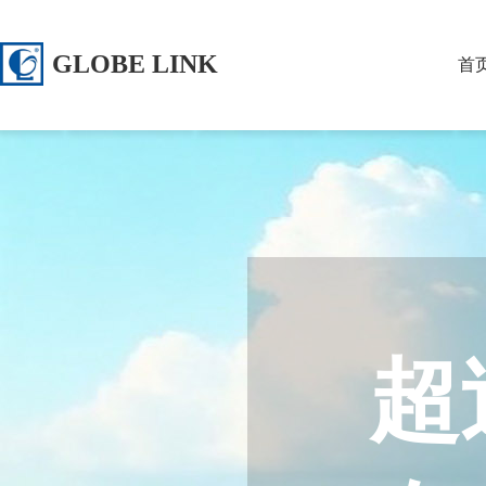
GLOBE LINK
首
超