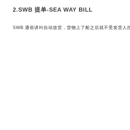
2.SWB 提单-SEA WAY BILL
SWB 通俗讲叫自动放货，货物上了船之后就不受发货人
3.正本提单 -orignal bill of lading
在日常中，我们接触到的提单通常都是正本提单-三正一
可以理解为纸质的提单，（目前已经大范围取消副本提单
在国内拿到船公司出的正本提单以后，要快递寄 UPS/D