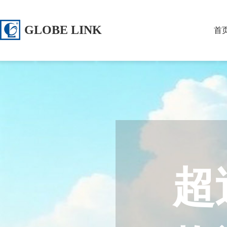
GLOBE LINK
首
超