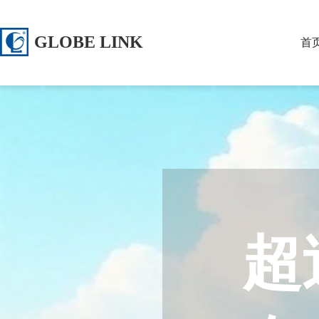
GLOBE LINK
首
超