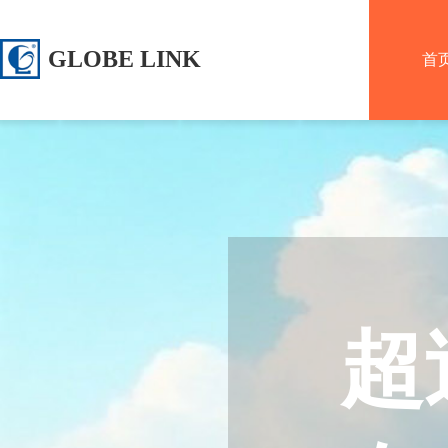
GLOBE LINK
首
LOGISTICS
LTD
超