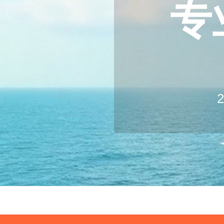
专
20
2
Log
Ex